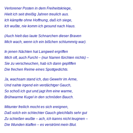
Verlorener Posten in dem Freiheitskriege,
Hielt ich seit dreißig Jahren treulich aus.
Ich kämpfte ohne Hoffnung, daß ich siege,
Ich wußte, nie komm ich gesund nach Haus.
(Auch hielt das laute Schnarchen dieser Braven
Mich wach, wenn ich ein bißchen schlummrig war).
In jenen Nächten hat Langweil ergriffen
Mich oft, auch Furcht – (nur Narren fürchten nichts) –
Sie zu verscheuchen, hab ich dann gepfiffen
Die frechen Reime eines Spottgedichts.
Ja, wachsam stand ich, das Gewehr im Arme,
Und nahte irgend ein verdächtger Gauch,
So schoß ich gut und jagt ihm eine warme,
Brühwarme Kugel in den schnöden Bauch.
Mitunter freilich mocht es sich ereignen,
Daß solch ein schlechter Gauch gleichfalls sehr gut
Zu schießen wußte – ach, ich kanns nicht leugnen –
Die Wunden klaffen – es verströmt mein Blut.