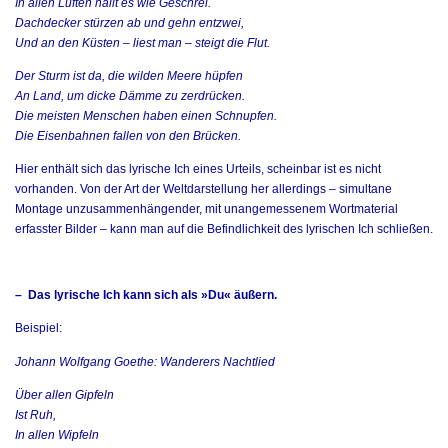
In allen Lüften hallt es wie Geschrei.
Dachdecker stürzen ab und gehn entzwei,
Und an den Küsten – liest man – steigt die Flut.
Der Sturm ist da, die wilden Meere hüpfen
An Land, um dicke Dämme zu zerdrücken.
Die meisten Menschen haben einen Schnupfen.
Die Eisenbahnen fallen von den Brücken.
Hier enthält sich das lyrische Ich eines Urteils, scheinbar ist es nicht
vorhanden. Von der Art der Weltdarstellung her allerdings – simultane
Montage unzusammenhängender, mit unangemessenem Wortmaterial
erfasster Bilder – kann man auf die Befindlichkeit des lyrischen Ich schließen.
– Das lyrische Ich kann sich als »Du« äußern.
Beispiel:
Johann Wolfgang Goethe: Wanderers Nachtlied
Über allen Gipfeln
Ist Ruh,
In allen Wipfeln