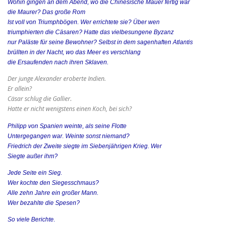
Wohin gingen an dem Abend, wo die Chinesische Mauer fertig war
die Maurer? Das große Rom
Ist voll von Triumphbögen. Wer errichtete sie? Über wen
triumphierten die Cäsaren? Hatte das vielbesungene Byzanz
nur Paläste für seine Bewohner? Selbst in dem sagenhaften Atlantis
brüllten in der Nacht, wo das Meer es verschlang
die Ersaufenden nach ihren Sklaven.
Der junge Alexander eroberte Indien.
Er allein?
Cäsar schlug die Gallier.
Hatte er nicht wenigstens einen Koch, bei sich?
Philipp von Spanien weinte, als seine Flotte
Untergegangen war. Weinte sonst niemand?
Friedrich der Zweite siegte im Siebenjährigen Krieg. Wer
Siegte außer ihm?
Jede Seite ein Sieg.
Wer kochte den Siegesschmaus?
Alle zehn Jahre ein großer Mann.
Wer bezahlte die Spesen?
So viele Berichte.