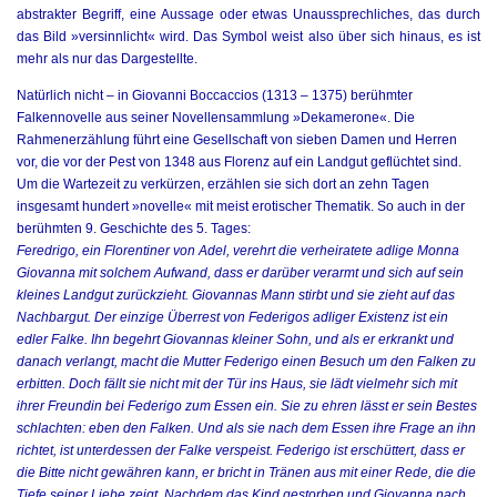
abstrakter Begriff, eine Aussage oder etwas Unaussprechliches, das durch
das Bild »versinnlicht« wird. Das Symbol weist also über sich hinaus, es ist
mehr als nur das Dargestellte.
Natürlich nicht – in
Giovanni Boccaccios
(1313 – 1375) berühmter
Falkennovelle aus seiner Novellensammlung »Dekamerone«. Die
Rahmenerzählung führt eine Gesellschaft von sieben Damen und Herren
vor, die vor der Pest von 1348 aus Florenz auf ein Landgut geflüchtet sind.
Um die Wartezeit zu verkürzen, erzählen sie sich dort an zehn Tagen
insgesamt hundert »novelle« mit meist erotischer Thematik. So auch in der
berühmten 9. Geschichte des 5. Tages:
Feredrigo, ein Florentiner von Adel, verehrt die verheiratete adlige Monna
Giovanna mit solchem Aufwand, dass er darüber verarmt und sich auf sein
kleines Landgut zurückzieht. Giovannas Mann stirbt und sie zieht auf das
Nachbargut. Der einzige Überrest von Federigos adliger Existenz ist ein
edler Falke. Ihn begehrt Giovannas kleiner Sohn, und als er erkrankt und
danach verlangt, macht die Mutter Federigo einen Besuch um den Falken zu
erbitten. Doch fällt sie nicht mit der Tür ins Haus, sie lädt vielmehr sich mit
ihrer Freundin bei Federigo zum Essen ein. Sie zu ehren lässt er sein Bestes
schlachten: eben den Falken. Und als sie nach dem Essen ihre Frage an ihn
richtet, ist unterdessen der Falke verspeist. Federigo ist erschüttert, dass er
die Bitte nicht gewähren kann, er bricht in Tränen aus mit einer Rede, die die
Tiefe seiner Liebe zeigt. Nachdem das Kind gestorben und Giovanna nach