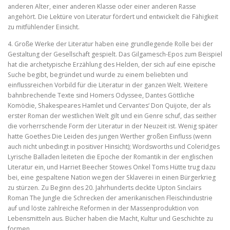
anderen Alter, einer anderen Klasse oder einer anderen Rasse
angehört. Die Lektüre von Literatur fördert und entwickelt die Fähigkeit
zu mitfühlender Einsicht.
4. Große Werke der Literatur haben eine grundlegende Rolle bei der
Gestaltung der Gesellschaft gespielt. Das Gilgamesch-Epos zum Beispiel
hat die archetypische Erzählung des Helden, der sich auf eine epische
Suche begibt, begründet und wurde zu einem beliebten und
einflussreichen Vorbild für die Literatur in der ganzen Welt. Weitere
bahnbrechende Texte sind Homers Odyssee, Dantes Göttliche
Komödie, Shakespeares Hamlet und Cervantes‘ Don Quijote, der als
erster Roman der westlichen Welt gilt und ein Genre schuf, das seither
die vorherrschende Form der Literatur in der Neuzeit ist. Wenig später
hatte Goethes Die Leiden des jungen Werther großen Einfluss (wenn
auch nicht unbedingt in positiver Hinsicht); Wordsworths und Coleridges
Lyrische Balladen leiteten die Epoche der Romantik in der englischen
Literatur ein, und Harriet Beecher Stowes Onkel Toms Hütte trug dazu
bei, eine gespaltene Nation wegen der Sklaverei in einen Bürgerkrieg
zu stürzen. Zu Beginn des 20. Jahrhunderts deckte Upton Sinclairs
Roman The Jungle die Schrecken der amerikanischen Fleischindustrie
auf und löste zahlreiche Reformen in der Massenproduktion von
Lebensmitteln aus. Bücher haben die Macht, Kultur und Geschichte zu
formen.