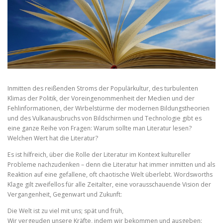
Inmitten des reißenden Stroms der Populärkultur, des turbulenten
Klimas der Politik, der Voreingenommenheit der Medien und der
Fehlinformationen, der Wirbelstürme der modernen Bildungstheorien
und des Vulkanausbruchs von Bildschirmen und Technologie gibt es
eine ganze Reihe von Fragen: Warum sollte man Literatur lesen?
Welchen Wert hat die Literatur?
Es ist hilfreich, über die Rolle der Literatur im Kontext kultureller
Probleme nachzudenken – denn die Literatur hat immer inmitten und als
Reaktion auf eine gefallene, oft chaotische Welt überlebt. Wordsworths
Klage gilt zweifellos für alle Zeitalter, eine vorausschauende Vision der
Vergangenheit, Gegenwart und Zukunft:
Die Welt ist zu viel mit uns; spät und früh,
Wir vergeuden unsere Kräfte, indem wir bekommen und ausgeben: