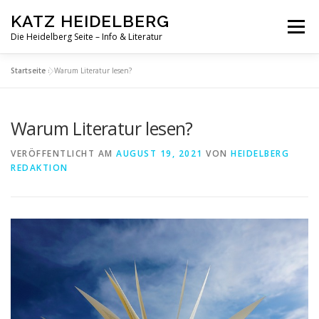
Zum
KATZ HEIDELBERG
Inhalt
Menü
springen
Die Heidelberg Seite – Info & Literatur
Startseite
»
Warum Literatur lesen?
Warum Literatur lesen?
VERÖFFENTLICHT AM
AUGUST 19, 2021
VON
HEIDELBERG
REDAKTION