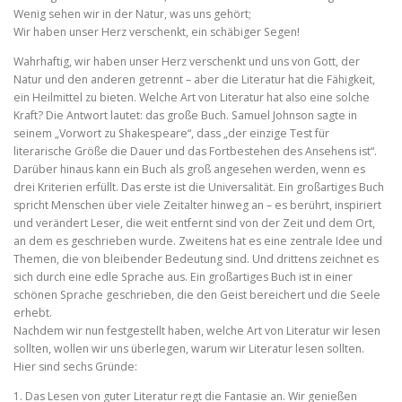
Wenig sehen wir in der Natur, was uns gehört;
Wir haben unser Herz verschenkt, ein schäbiger Segen!
Wahrhaftig, wir haben unser Herz verschenkt und uns von Gott, der
Natur und den anderen getrennt – aber die Literatur hat die Fähigkeit,
ein Heilmittel zu bieten. Welche Art von Literatur hat also eine solche
Kraft? Die Antwort lautet: das große Buch. Samuel Johnson sagte in
seinem „Vorwort zu Shakespeare“, dass „der einzige Test für
literarische Größe die Dauer und das Fortbestehen des Ansehens ist“.
Darüber hinaus kann ein Buch als groß angesehen werden, wenn es
drei Kriterien erfüllt. Das erste ist die Universalität. Ein großartiges Buch
spricht Menschen über viele Zeitalter hinweg an – es berührt, inspiriert
und verändert Leser, die weit entfernt sind von der Zeit und dem Ort,
an dem es geschrieben wurde. Zweitens hat es eine zentrale Idee und
Themen, die von bleibender Bedeutung sind. Und drittens zeichnet es
sich durch eine edle Sprache aus. Ein großartiges Buch ist in einer
schönen Sprache geschrieben, die den Geist bereichert und die Seele
erhebt.
Nachdem wir nun festgestellt haben, welche Art von Literatur wir lesen
sollten, wollen wir uns überlegen, warum wir Literatur lesen sollten.
Hier sind sechs Gründe:
1. Das Lesen von guter Literatur regt die Fantasie an. Wir genießen