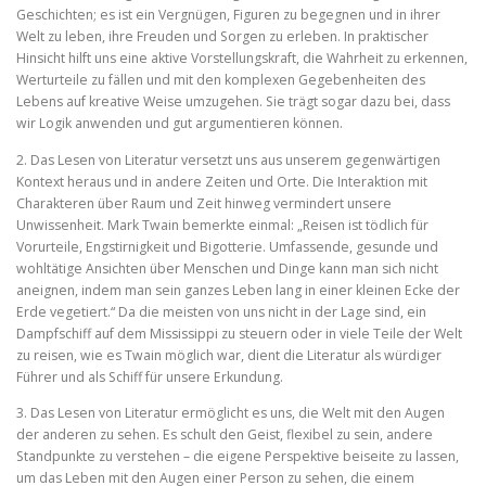
Geschichten; es ist ein Vergnügen, Figuren zu begegnen und in ihrer
Welt zu leben, ihre Freuden und Sorgen zu erleben. In praktischer
Hinsicht hilft uns eine aktive Vorstellungskraft, die Wahrheit zu erkennen,
Werturteile zu fällen und mit den komplexen Gegebenheiten des
Lebens auf kreative Weise umzugehen. Sie trägt sogar dazu bei, dass
wir Logik anwenden und gut argumentieren können.
2. Das Lesen von Literatur versetzt uns aus unserem gegenwärtigen
Kontext heraus und in andere Zeiten und Orte. Die Interaktion mit
Charakteren über Raum und Zeit hinweg vermindert unsere
Unwissenheit. Mark Twain bemerkte einmal: „Reisen ist tödlich für
Vorurteile, Engstirnigkeit und Bigotterie. Umfassende, gesunde und
wohltätige Ansichten über Menschen und Dinge kann man sich nicht
aneignen, indem man sein ganzes Leben lang in einer kleinen Ecke der
Erde vegetiert.“ Da die meisten von uns nicht in der Lage sind, ein
Dampfschiff auf dem Mississippi zu steuern oder in viele Teile der Welt
zu reisen, wie es Twain möglich war, dient die Literatur als würdiger
Führer und als Schiff für unsere Erkundung.
3. Das Lesen von Literatur ermöglicht es uns, die Welt mit den Augen
der anderen zu sehen. Es schult den Geist, flexibel zu sein, andere
Standpunkte zu verstehen – die eigene Perspektive beiseite zu lassen,
um das Leben mit den Augen einer Person zu sehen, die einem